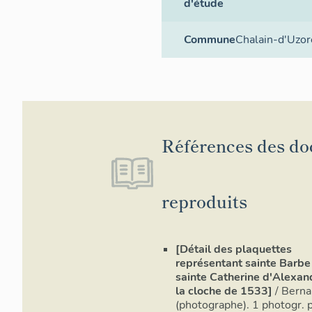
d'étude
Commune
Chalain-d'Uzor
Références des d
reproduits
[Détail des plaquettes
représentant sainte Barbe
sainte Catherine d'Alexand
la cloche de 1533]
/ Berna
(photographe). 1 photogr. p