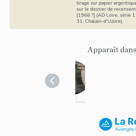
tirage sur papier argentique
sur le dossier de recense
[1968 ?] (AD Loire, série 
31, Chalain-d'Uzore).
Apparaît dans
Cloche
(n°1)
Loire
>
Chalain-
d'Uzore