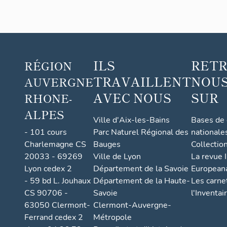
ILS
RET
RÉGION
TRAVAILLENT
NOUS
AUVERGNE
AVEC NOUS
SUR
RHONE-
ALPES
Ville d'Aix-les-Bains
Bases de
- 101 cours
Parc Naturel Régional des
nationale
Charlemagne CS
Bauges
Collectio
20033 - 69269
Ville de Lyon
La revue I
Lyon cedex 2
Département de la Savoie
European
- 59 bd L. Jouhaux
Département de la Haute-
Les carne
CS 90706 -
Savoie
l'Inventai
63050 Clermont-
Clermont-Auvergne-
Ferrand cedex 2
Métropole