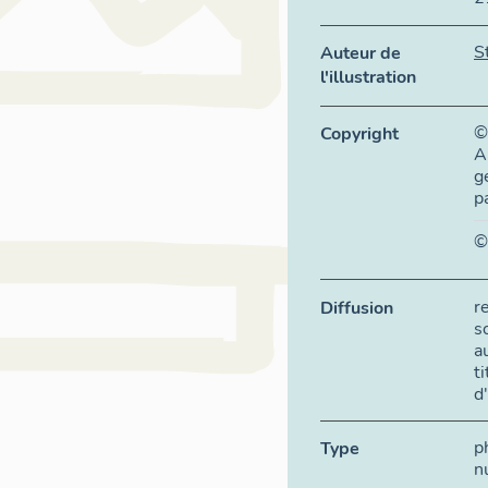
S
Auteur de
l'illustration
©
Copyright
A
g
p
©
r
Diffusion
s
a
t
d
p
Type
n