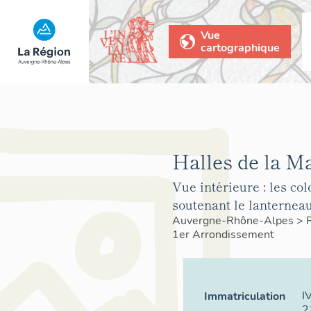
Vue
cartographique
Halles de la Ma
Vue intérieure : les co
soutenant le lanternea
Auvergne-Rhône-Alpes
>
1er Arrondissement
I
Immatriculation
2