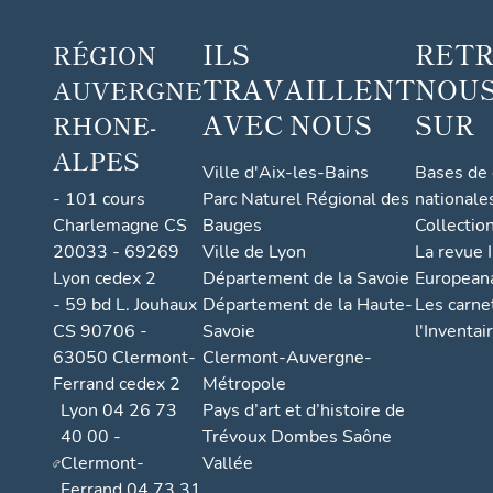
ILS
RET
RÉGION
TRAVAILLENT
NOUS
AUVERGNE
AVEC NOUS
SUR
RHONE-
ALPES
Ville d'Aix-les-Bains
Bases de
- 101 cours
Parc Naturel Régional des
nationale
Charlemagne CS
Bauges
Collectio
20033 - 69269
Ville de Lyon
La revue I
Lyon cedex 2
Département de la Savoie
European
- 59 bd L. Jouhaux
Département de la Haute-
Les carne
CS 90706 -
Savoie
l'Inventai
63050 Clermont-
Clermont-Auvergne-
Ferrand cedex 2
Métropole
Lyon 04 26 73
Pays d’art et d’histoire de
40 00 -
Trévoux Dombes Saône
Clermont-
Vallée
Ferrand 04 73 31