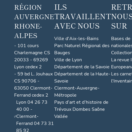
ILS
RET
RÉGION
TRAVAILLENT
NOUS
AUVERGNE
AVEC NOUS
SUR
RHONE-
ALPES
Ville d'Aix-les-Bains
Bases de
- 101 cours
Parc Naturel Régional des
nationale
Charlemagne CS
Bauges
Collectio
20033 - 69269
Ville de Lyon
La revue I
Lyon cedex 2
Département de la Savoie
European
- 59 bd L. Jouhaux
Département de la Haute-
Les carne
CS 90706 -
Savoie
l'Inventai
63050 Clermont-
Clermont-Auvergne-
Ferrand cedex 2
Métropole
Lyon 04 26 73
Pays d’art et d’histoire de
40 00 -
Trévoux Dombes Saône
Clermont-
Vallée
Ferrand 04 73 31
85 92