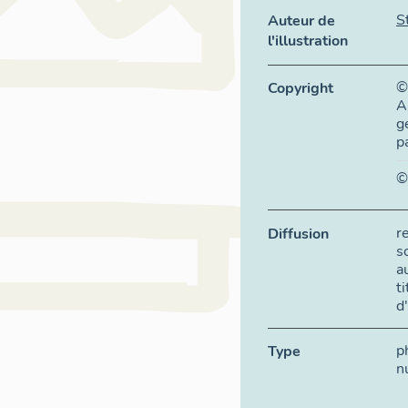
S
Auteur de
l'illustration
©
Copyright
A
g
p
©
r
Diffusion
s
a
t
d
p
Type
n