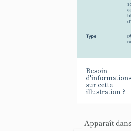
s
a
t
d
p
Type
n
Besoin
d'information
sur cette
illustration ?
Apparaît dans