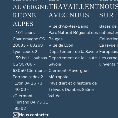
TRAVAILLENT
NOUS
b,
AUVERGNE
actuell
AVEC NOUS
SUR
RHONE-
ement
ALPES
logeme
Ville d'Aix-les-Bains
Bases de
nt
- 101 cours
Parc Naturel Régional des
nationale
Charlemagne CS
Bauges
Collectio
20033 - 69269
Ville de Lyon
La revue I
Lyon cedex 2
Département de la Savoie
European
- 59 bd L. Jouhaux
Département de la Haute-
Les carne
CS 90706 -
Savoie
l'Inventai
63050 Clermont-
Clermont-Auvergne-
Ferrand cedex 2
Métropole
Lyon 04 26 73
Pays d’art et d’histoire de
40 00 -
Trévoux Dombes Saône
Clermont-
Vallée
Ferrand 04 73 31
85 92
Nous contacter