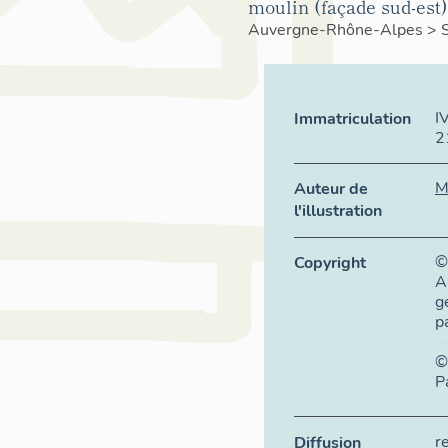
moulin (façade sud-est)
Auvergne-Rhône-Alpes
>
I
Immatriculation
2
M
Auteur de
l'illustration
©
Copyright
A
g
p
©
P
r
Diffusion