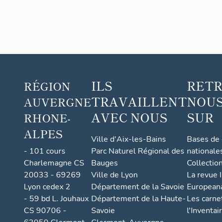
ILS
RET
RÉGION
TRAVAILLENT
NOUS
AUVERGNE
AVEC NOUS
SUR
RHONE-
ALPES
Ville d'Aix-les-Bains
Bases de
- 101 cours
Parc Naturel Régional des
nationale
Charlemagne CS
Bauges
Collectio
20033 - 69269
Ville de Lyon
La revue I
Lyon cedex 2
Département de la Savoie
European
- 59 bd L. Jouhaux
Département de la Haute-
Les carne
CS 90706 -
Savoie
l'Inventai