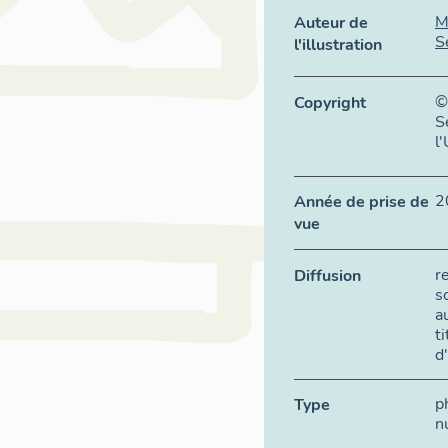
M
Auteur de
S
l'illustration
©
Copyright
S
l
2
Année de prise de
vue
r
Diffusion
s
a
t
d
p
Type
n