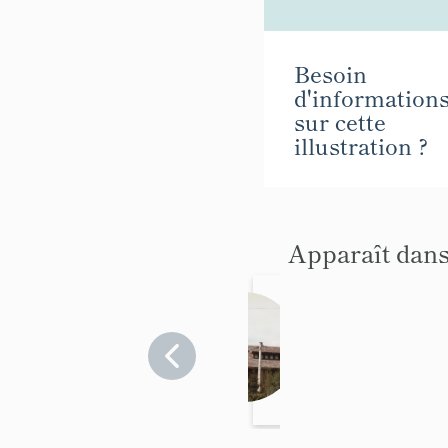
Besoin
d'information
sur cette
illustration ?
Apparaît dans
Maiso
n, dite
chalet
Haute-
Savoie
Isatis
>
Megève