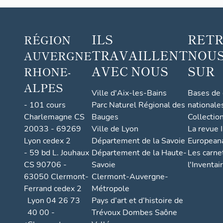
ILS
RET
RÉGION
TRAVAILLENT
NOUS
AUVERGNE
AVEC NOUS
SUR
RHONE-
ALPES
Ville d'Aix-les-Bains
Bases de
- 101 cours
Parc Naturel Régional des
nationale
Charlemagne CS
Bauges
Collectio
20033 - 69269
Ville de Lyon
La revue I
Lyon cedex 2
Département de la Savoie
European
- 59 bd L. Jouhaux
Département de la Haute-
Les carne
CS 90706 -
Savoie
l'Inventai
63050 Clermont-
Clermont-Auvergne-
Ferrand cedex 2
Métropole
Lyon 04 26 73
Pays d’art et d’histoire de
40 00 -
Trévoux Dombes Saône