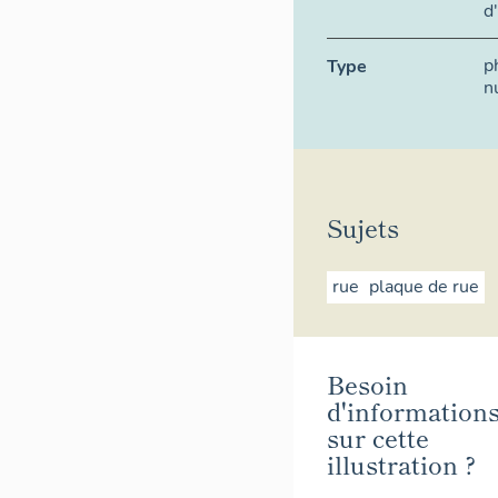
d
p
Type
n
Sujets
rue
plaque de rue
Besoin
d'information
sur cette
illustration ?