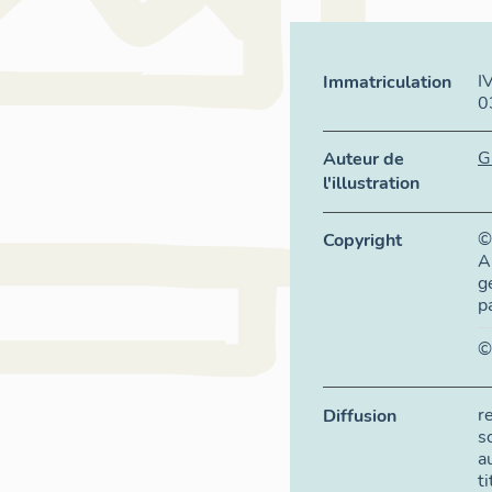
I
Immatriculation
0
G
Auteur de
l'illustration
©
Copyright
A
g
p
©
r
Diffusion
s
a
t