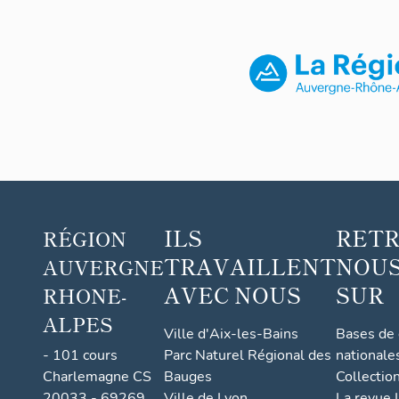
ILS
RET
RÉGION
TRAVAILLENT
NOUS
AUVERGNE
AVEC NOUS
SUR
RHONE-
ALPES
Ville d'Aix-les-Bains
Bases de
- 101 cours
Parc Naturel Régional des
nationale
Charlemagne CS
Bauges
Collectio
20033 - 69269
Ville de Lyon
La revue I