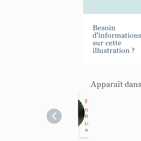
Besoin
d'information
sur cette
illustration ?
Apparaît dans
Fontaine :
monument à
Camille Roy
Rhône
>
Lyon
>
Lyon 1er
Arrondissement