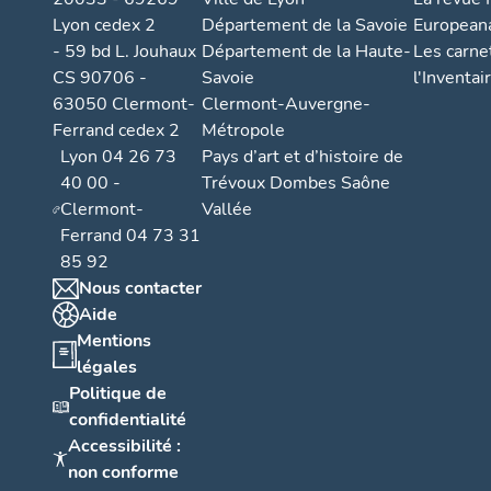
Lyon cedex 2
Département de la Savoie
European
- 59 bd L. Jouhaux
Département de la Haute-
Les carne
CS 90706 -
Savoie
l'Inventai
63050 Clermont-
Clermont-Auvergne-
Ferrand cedex 2
Métropole
Lyon 04 26 73
Pays d’art et d’histoire de
40 00 -
Trévoux Dombes Saône
Clermont-
Vallée
Ferrand 04 73 31
85 92
Nous contacter
Aide
Mentions
légales
Politique de
confidentialité
Accessibilité :
non conforme