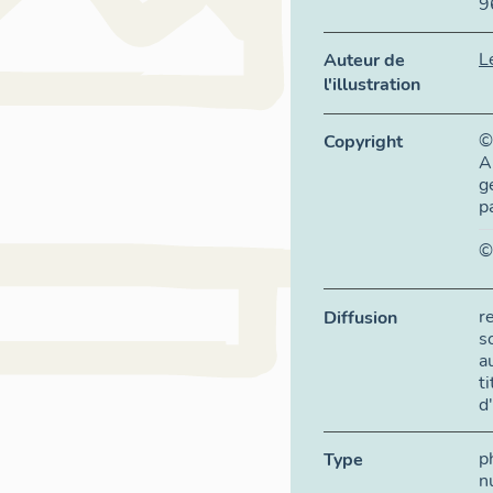
9
L
Auteur de
l'illustration
©
Copyright
A
g
p
©
r
Diffusion
s
a
t
d
p
Type
n