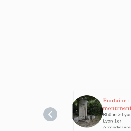
Fontaine :
monument
Camille R
Rhône
>
Lyo
Lyon 1er
Arrondissem