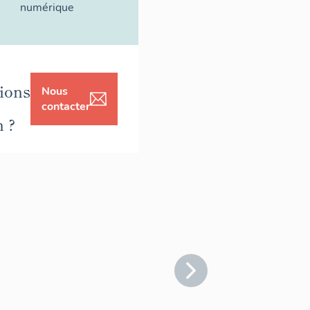
numérique
ions
Nous
contacter
n ?