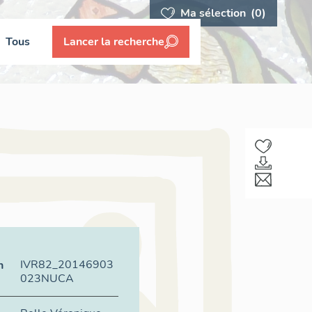
Ma sélection
(0)
Tous
Lancer la recherche
IVR82_20146903
n
023NUCA