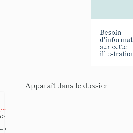
Besoin
d'informat
sur cette
illustratio
Apparaît dans le dossier
 à
oy
n
>
ent