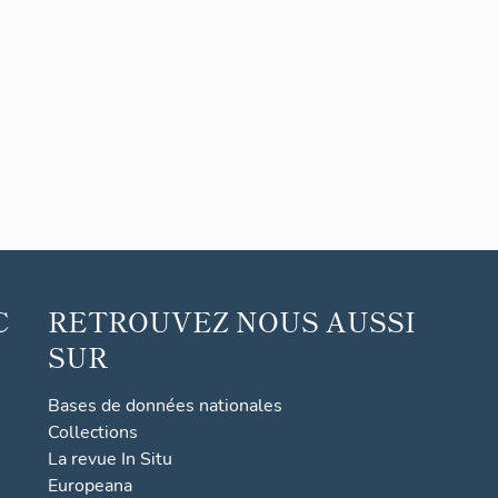
C
RETROUVEZ NOUS AUSSI
SUR
Bases de données nationales
Collections
La revue In Situ
Europeana