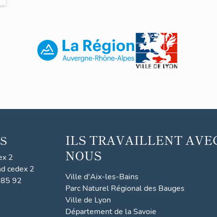
ILS TRAVAILLENT AVE
S
NOUS
ex 2
nd cedex 2
Ville d'Aix-les-Bains
 85 92
Parc Naturel Régional des Bauges
Ville de Lyon
Département de la Savoie