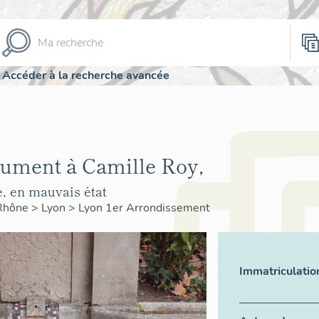
Accéder à la recherche avancée
nument à Camille Roy,
e, en mauvais état
Rhône
>
Lyon
>
Lyon 1er Arrondissement
Immatriculatio