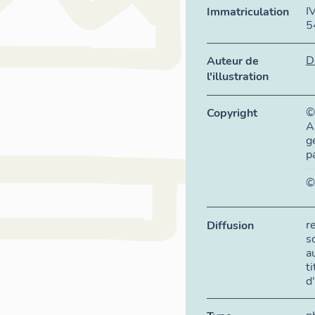
I
Immatriculation
5
D
Auteur de
l'illustration
©
Copyright
A
g
p
©
r
Diffusion
s
a
t
d