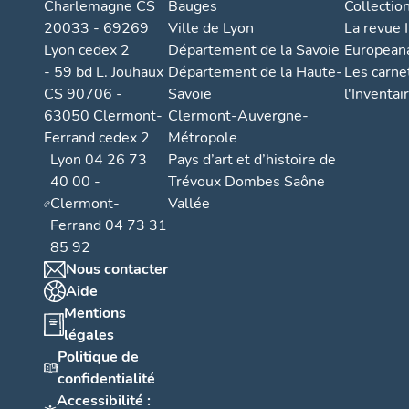
Charlemagne CS
Bauges
Collectio
20033 - 69269
Ville de Lyon
La revue I
Lyon cedex 2
Département de la Savoie
European
- 59 bd L. Jouhaux
Département de la Haute-
Les carne
CS 90706 -
Savoie
l'Inventai
63050 Clermont-
Clermont-Auvergne-
Ferrand cedex 2
Métropole
Lyon 04 26 73
Pays d’art et d’histoire de
40 00 -
Trévoux Dombes Saône
Clermont-
Vallée
Ferrand 04 73 31
85 92
Nous contacter
Aide
Mentions
légales
Politique de
confidentialité
Accessibilité :