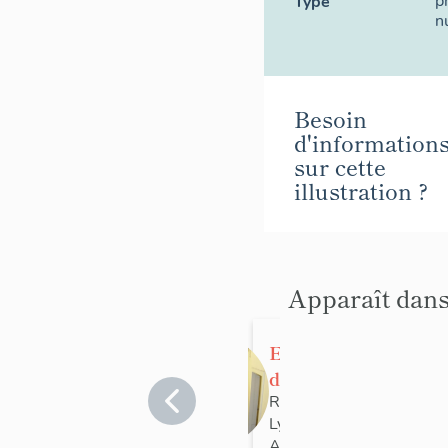
p
Type
n
Besoin
d'information
sur cette
illustration ?
Apparaît dans
Ensemble
d'édifices à
cour
Rhône
>
Lyon
>
Lyon 7e
commune :
Arrondissement