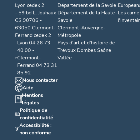
Lyon cedex 2
Département de la Savoie
European
- 59 bd L. Jouhaux
Département de la Haute-
Les carne
CS 90706 -
Savoie
l'Inventai
63050 Clermont-
Clermont-Auvergne-
Ferrand cedex 2
Métropole
Lyon 04 26 73
Pays d’art et d’histoire de
40 00 -
Trévoux Dombes Saône
Clermont-
Vallée
Ferrand 04 73 31
85 92
Nous contacter
Aide
Mentions
légales
Politique de
confidentialité
Accessibilité :
non conforme