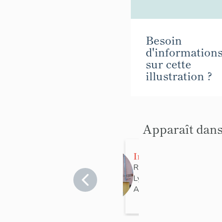
Besoin
d'information
sur cette
illustration ?
Apparaît dans
Immeuble
Rhône
>
Lyon
>
Lyon 7e
Arrondissement