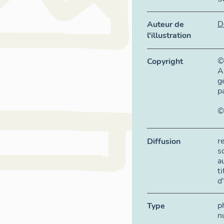
D
Auteur de
l'illustration
©
Copyright
A
g
p
©
r
Diffusion
s
a
t
d
p
Type
n