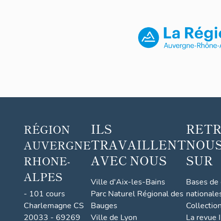
ILS
RET
RÉGION
TRAVAILLENT
NOUS
AUVERGNE
AVEC NOUS
SUR
RHONE-
ALPES
Ville d'Aix-les-Bains
Bases de
- 101 cours
Parc Naturel Régional des
nationale
Charlemagne CS
Bauges
Collectio
20033 - 69269
Ville de Lyon
La revue I