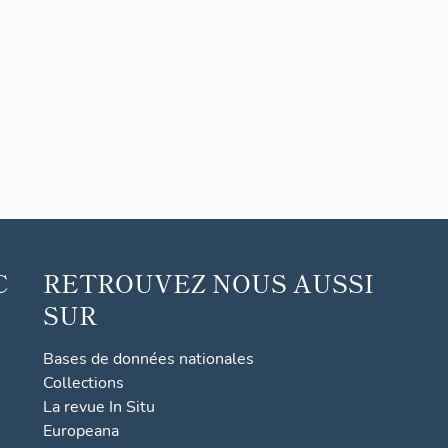
C
RETROUVEZ NOUS AUSSI
SUR
Bases de données nationales
Collections
La revue In Situ
Europeana