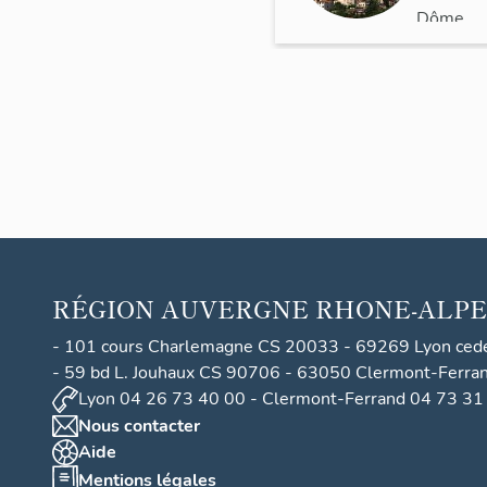
s
Dôme
>
Thiers
RÉGION
AUVERGNE RHONE-ALPE
- 101 cours Charlemagne CS 20033 - 69269 Lyon ced
- 59 bd L. Jouhaux CS 90706 - 63050 Clermont-Ferra
Lyon 04 26 73 40 00 - Clermont-Ferrand 04 73 31
Nous contacter
Aide
Mentions légales