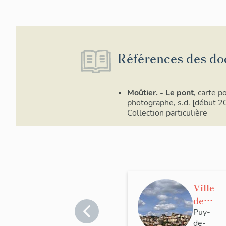
Références des do
Moûtier. - Le pont
, carte p
photographe, s.d. [début 20
Collection particulière
Ville
de
Thier
Puy-
de-