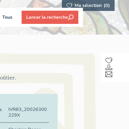
Ma sélection
(0)
Tous
Lancer la recherche
oûtier.
IVR83_20026300
n
229X