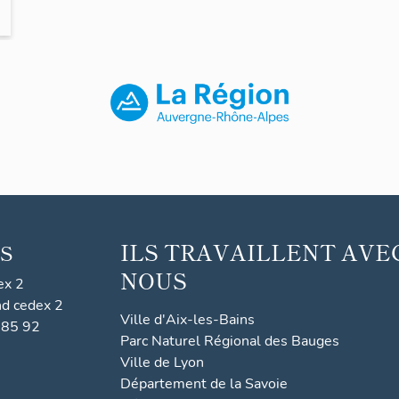
ILS TRAVAILLENT AVE
S
NOUS
ex 2
nd cedex 2
Ville d'Aix-les-Bains
 85 92
Parc Naturel Régional des Bauges
Ville de Lyon
Département de la Savoie