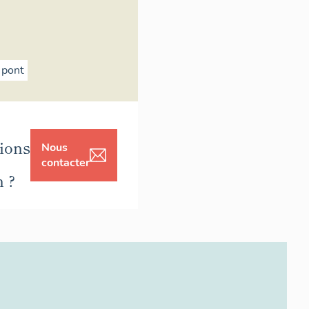
pont
ions
Nous
contacter
n ?