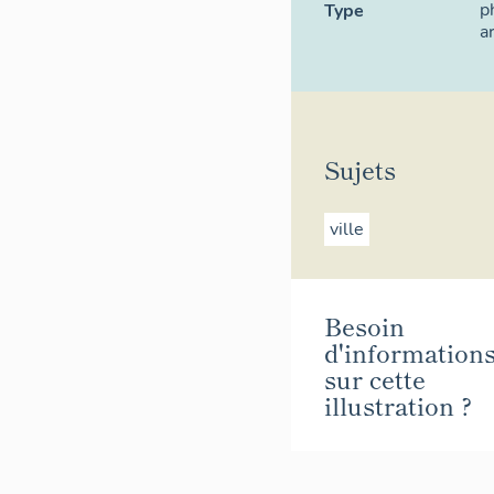
p
Type
a
Sujets
ville
Besoin
d'information
sur cette
illustration ?