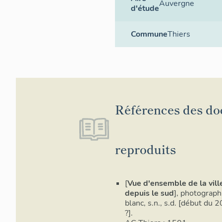
Auvergne
d'étude
Commune
Thiers
Références des d
reproduits
[
Vue d'ensemble de la vill
depuis le sud
], photograph
blanc, s.n., s.d. [début du 2
?].