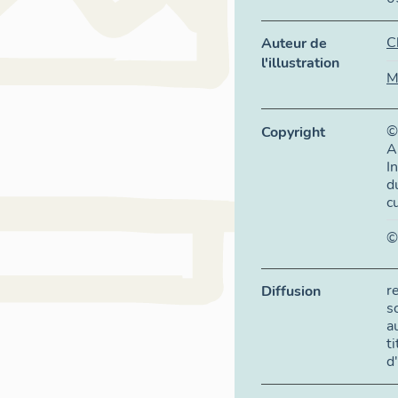
C
Auteur de
l'illustration
M
©
Copyright
A
I
d
c
©
r
Diffusion
s
a
t
d