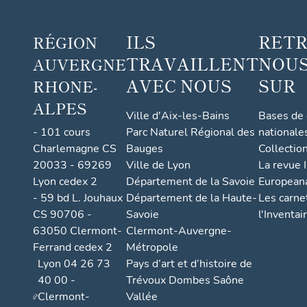
ILS
RET
RÉGION
TRAVAILLENT
NOUS
AUVERGNE
AVEC NOUS
SUR
RHONE-
ALPES
Ville d'Aix-les-Bains
Bases de
- 101 cours
Parc Naturel Régional des
nationale
Charlemagne CS
Bauges
Collectio
20033 - 69269
Ville de Lyon
La revue I
Lyon cedex 2
Département de la Savoie
European
- 59 bd L. Jouhaux
Département de la Haute-
Les carne
CS 90706 -
Savoie
l'Inventai
63050 Clermont-
Clermont-Auvergne-
Ferrand cedex 2
Métropole
Lyon 04 26 73
Pays d’art et d’histoire de
40 00 -
Trévoux Dombes Saône
Clermont-
Vallée