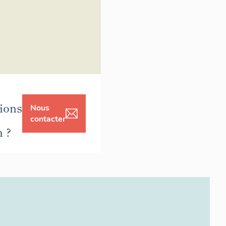
ions
Nous
contacter
n ?