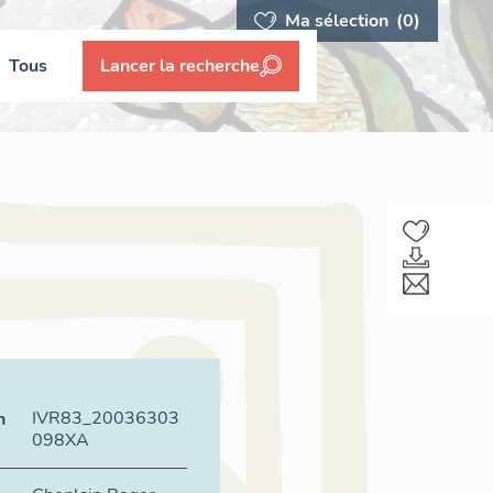
Ma sélection
(0)
Tous
Lancer la recherche
IVR83_20036303
n
098XA