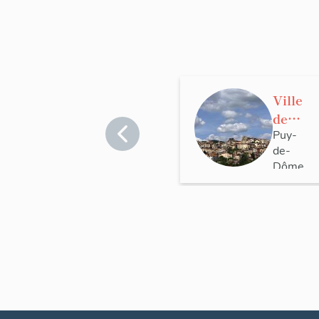
Ville
de
Thier
Puy-
de-
s
Dôme
>
Thiers