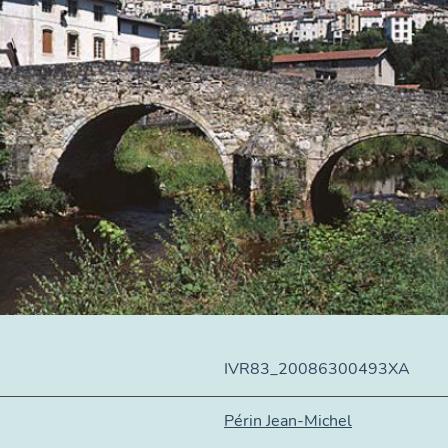
IVR83_20086300493XA
Périn Jean-Michel