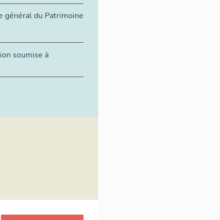
e général du Patrimoine
tion soumise à