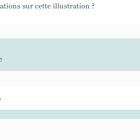
tions sur cette illustration ?
e
s