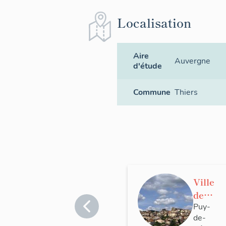
Localisation
Aire
Auvergne
d'étude
Commune
Thiers
Ville
de
Thier
Puy-
de-
s