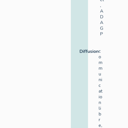
,
A
D
A
G
P
c
Diffusion
o
m
m
u
ni
c
at
io
n
li
b
r
e,