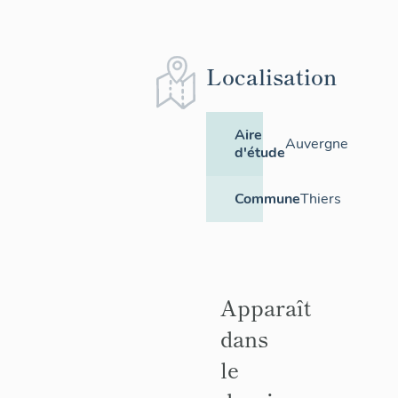
Localisation
Aire
Auvergne
d'étude
Commune
Thiers
Apparaît
dans
le