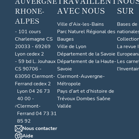
TRAVAILLENT
NOUS
AUVERGNE
AVEC NOUS
SUR
RHONE-
ALPES
Ville d'Aix-les-Bains
Bases de
- 101 cours
Parc Naturel Régional des
nationale
Charlemagne CS
Bauges
Collectio
20033 - 69269
Ville de Lyon
La revue I
Lyon cedex 2
Département de la Savoie
European
- 59 bd L. Jouhaux
Département de la Haute-
Les carne
CS 90706 -
Savoie
l'Inventai
63050 Clermont-
Clermont-Auvergne-
Ferrand cedex 2
Métropole
Lyon 04 26 73
Pays d’art et d’histoire de
40 00 -
Trévoux Dombes Saône
Clermont-
Vallée
Ferrand 04 73 31
85 92
Nous contacter
Aide