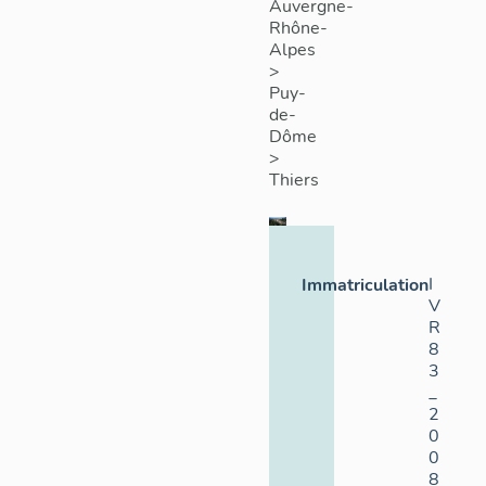
Auvergne-
Rhône-
Alpes
>
Puy-
de-
Dôme
>
Thiers
I
Immatriculation
V
R
8
3
_
2
0
0
8