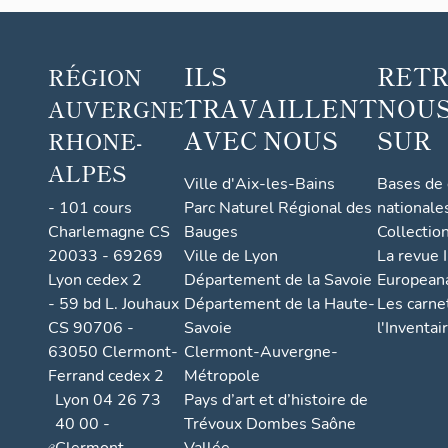
ILS
RET
RÉGION
TRAVAILLENT
NOUS
AUVERGNE
AVEC NOUS
SUR
RHONE-
ALPES
Ville d'Aix-les-Bains
Bases de
- 101 cours
Parc Naturel Régional des
nationale
Charlemagne CS
Bauges
Collectio
20033 - 69269
Ville de Lyon
La revue I
Lyon cedex 2
Département de la Savoie
European
- 59 bd L. Jouhaux
Département de la Haute-
Les carne
CS 90706 -
Savoie
l'Inventai
63050 Clermont-
Clermont-Auvergne-
Ferrand cedex 2
Métropole
Lyon 04 26 73
Pays d’art et d’histoire de
40 00 -
Trévoux Dombes Saône