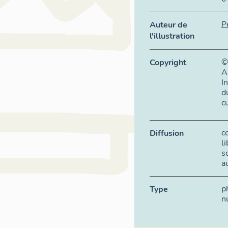
P
Auteur de
l'illustration
©
Copyright
A
I
d
c
c
Diffusion
l
s
a
p
Type
n