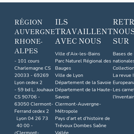
ILS
RET
RÉGION
TRAVAILLENT
NOUS
AUVERGNE
AVEC NOUS
SUR
RHONE-
ALPES
Ville d'Aix-les-Bains
Bases de
- 101 cours
Parc Naturel Régional des
nationale
Charlemagne CS
Bauges
Collectio
20033 - 69269
Ville de Lyon
La revue I
Lyon cedex 2
Département de la Savoie
European
- 59 bd L. Jouhaux
Département de la Haute-
Les carne
CS 90706 -
Savoie
l'Inventai
63050 Clermont-
Clermont-Auvergne-
Ferrand cedex 2
Métropole
Lyon 04 26 73
Pays d’art et d’histoire de
40 00 -
Trévoux Dombes Saône
Clermont-
Vallée