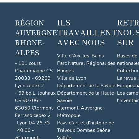
ILS
RET
RÉGION
TRAVAILLENT
NOUS
AUVERGNE
AVEC NOUS
SUR
RHONE-
ALPES
Ville d'Aix-les-Bains
Bases de
- 101 cours
Parc Naturel Régional des
nationale
Charlemagne CS
Bauges
Collectio
20033 - 69269
Ville de Lyon
La revue I
Lyon cedex 2
Département de la Savoie
European
- 59 bd L. Jouhaux
Département de la Haute-
Les carne
CS 90706 -
Savoie
l'Inventai
63050 Clermont-
Clermont-Auvergne-
Ferrand cedex 2
Métropole
Lyon 04 26 73
Pays d’art et d’histoire de
40 00 -
Trévoux Dombes Saône
Clermont-
Vallée