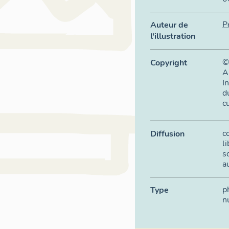
P
Auteur de
l'illustration
©
Copyright
A
I
d
c
c
Diffusion
l
s
a
p
Type
n