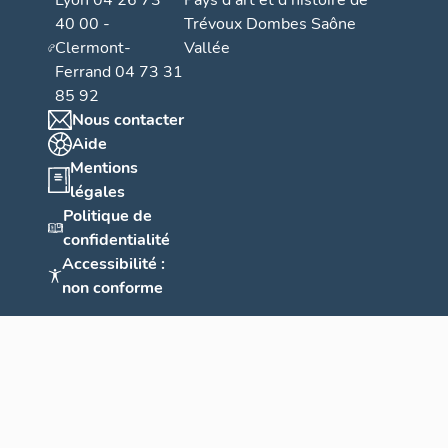
Lyon 04 26 73
Pays d’art et d’histoire de
40 00 -
Trévoux Dombes Saône
Clermont-
Vallée
Ferrand 04 73 31
85 92
Nous contacter
Aide
Mentions
légales
Politique de
confidentialité
Accessibilité :
non conforme