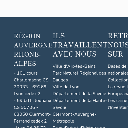
ILS
RET
RÉGION
TRAVAILLENT
NOUS
AUVERGNE
AVEC NOUS
SUR
RHONE-
ALPES
Ville d'Aix-les-Bains
Bases de
- 101 cours
Parc Naturel Régional des
nationale
Charlemagne CS
Bauges
Collectio
20033 - 69269
Ville de Lyon
La revue I
Lyon cedex 2
Département de la Savoie
European
- 59 bd L. Jouhaux
Département de la Haute-
Les carne
CS 90706 -
Savoie
l'Inventai
63050 Clermont-
Clermont-Auvergne-
Ferrand cedex 2
Métropole