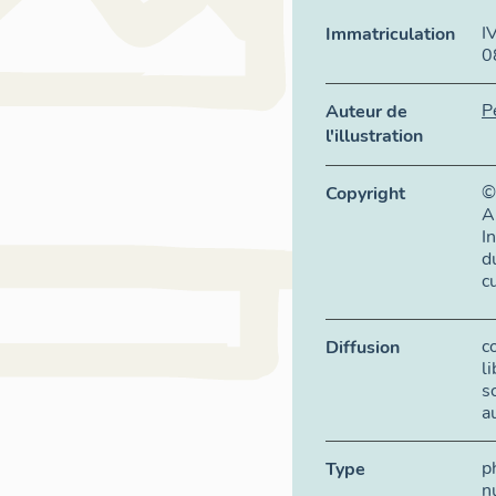
I
Immatriculation
0
P
Auteur de
l'illustration
©
Copyright
A
I
d
c
c
Diffusion
l
s
a
p
Type
n