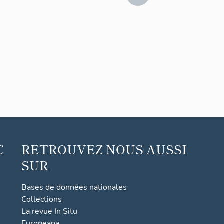
C
RETROUVEZ NOUS AUSSI
SUR
Bases de données nationales
Collections
La revue In Situ
Europeana