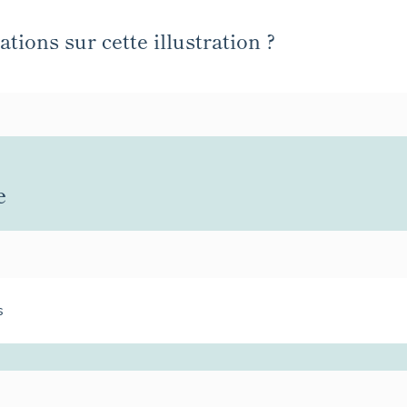
tions sur cette illustration ?
e
s