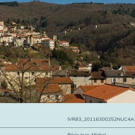
IVR83_20116300252NUC4A
Périn Jean-Michel