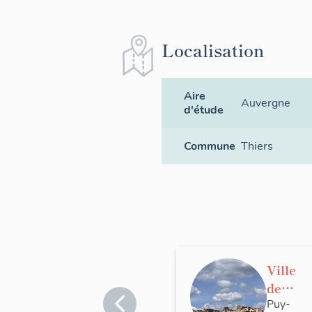
Localisation
Aire
Auvergne
d'étude
Commune
Thiers
Ville
de
Thier
Puy-