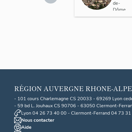
de-
s
Dôme
>
Thiers
RÉGION
AUVERGNE RHONE-ALPE
- 101 cours Charlemagne CS 20033 - 69269 Lyon ced
- 59 bd L. Jouhaux CS 90706 - 63050 Clermont-Ferra
Lyon 04 26 73 40 00 - Clermont-Ferrand 04 73 31
Nous contacter
Aide