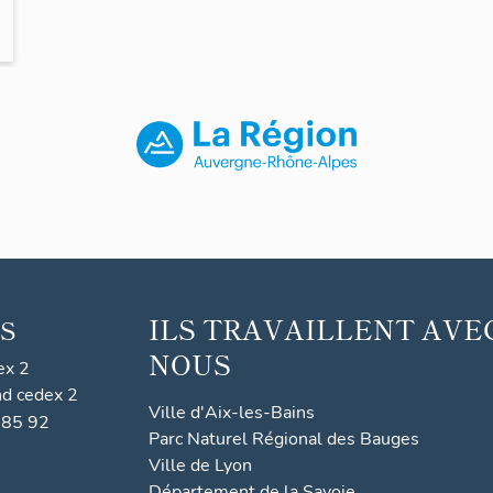
ILS TRAVAILLENT AVE
S
NOUS
ex 2
nd cedex 2
Ville d'Aix-les-Bains
 85 92
Parc Naturel Régional des Bauges
Ville de Lyon
Département de la Savoie