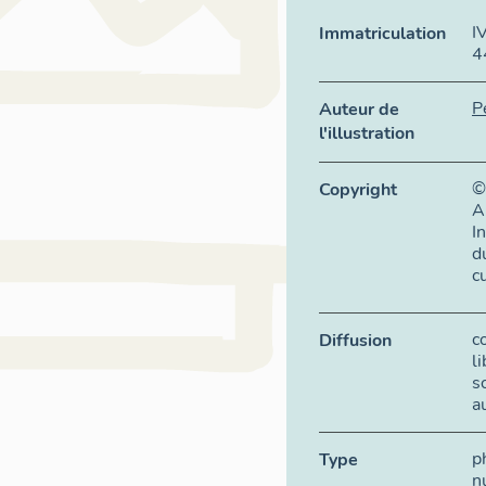
I
Immatriculation
4
P
Auteur de
l'illustration
©
Copyright
A
I
d
c
c
Diffusion
l
s
a
p
Type
n