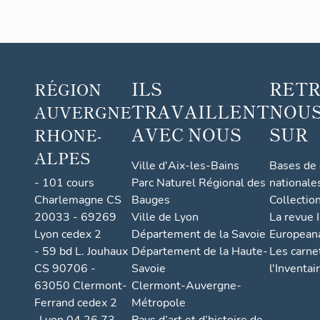
ILS
RET
RÉGION
TRAVAILLENT
NOUS
AUVERGNE
AVEC NOUS
SUR
RHONE-
ALPES
Ville d'Aix-les-Bains
Bases de
- 101 cours
Parc Naturel Régional des
nationale
Charlemagne CS
Bauges
Collectio
20033 - 69269
Ville de Lyon
La revue I
Lyon cedex 2
Département de la Savoie
European
- 59 bd L. Jouhaux
Département de la Haute-
Les carne
CS 90706 -
Savoie
l'Inventai
63050 Clermont-
Clermont-Auvergne-
Ferrand cedex 2
Métropole