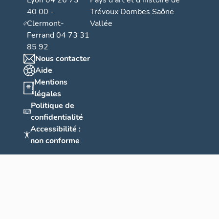
Lyon 04 26 73
Pays d’art et d’histoire de
40 00 -
Trévoux Dombes Saône
Clermont-
Vallée
Ferrand 04 73 31
85 92
Nous contacter
Aide
Mentions
légales
Politique de
confidentialité
Accessibilité :
non conforme