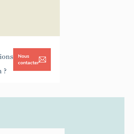
ions
Nous
contacter
n ?