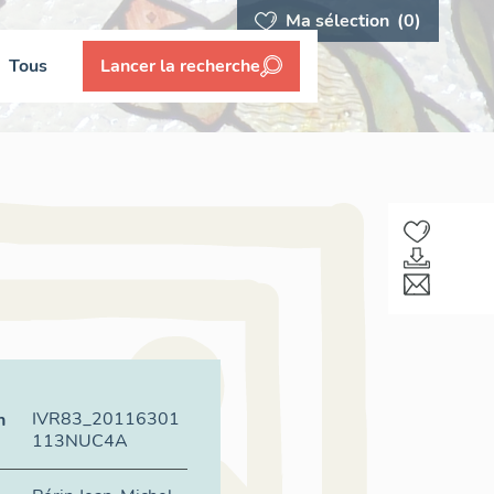
Ma sélection
(0)
Tous
Lancer la recherche
IVR83_20116301
n
113NUC4A