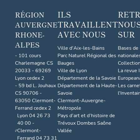
ILS
RET
RÉGION
TRAVAILLENT
NOUS
AUVERGNE
AVEC NOUS
SUR
RHONE-
ALPES
Ville d'Aix-les-Bains
Bases de
- 101 cours
Parc Naturel Régional des
nationale
Charlemagne CS
Bauges
Collectio
20033 - 69269
Ville de Lyon
La revue I
Lyon cedex 2
Département de la Savoie
European
- 59 bd L. Jouhaux
Département de la Haute-
Les carne
CS 90706 -
Savoie
l'Inventai
63050 Clermont-
Clermont-Auvergne-
Ferrand cedex 2
Métropole
Lyon 04 26 73
Pays d’art et d’histoire de
40 00 -
Trévoux Dombes Saône
Clermont-
Vallée
Ferrand 04 73 31