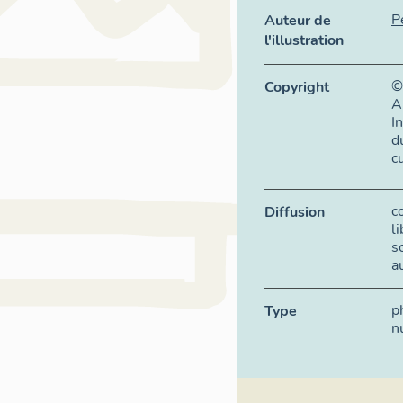
P
Auteur de
l'illustration
©
Copyright
A
I
d
c
c
Diffusion
l
s
a
p
Type
n