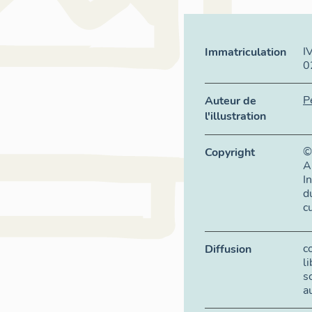
I
Immatriculation
0
P
Auteur de
l'illustration
©
Copyright
A
I
d
c
c
Diffusion
l
s
a