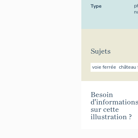
p
Type
n
Sujets
voie ferrée
château 
Besoin
d'information
sur cette
illustration ?