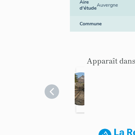
Aire
Auvergne
d'étude
Commune
Apparaît dans
L
i
g
n
e
A
r
v