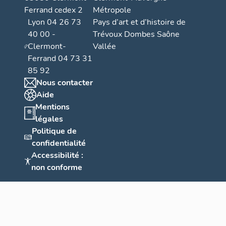
)
Ferrand cedex 2
Métropole
Lyon 04 26 73
Pays d’art et d’histoire de
40 00 -
Trévoux Dombes Saône
Clermont-
Vallée
Ferrand 04 73 31
85 92
Nous contacter
Aide
Mentions
légales
Politique de
confidentialité
Accessibilité :
non conforme