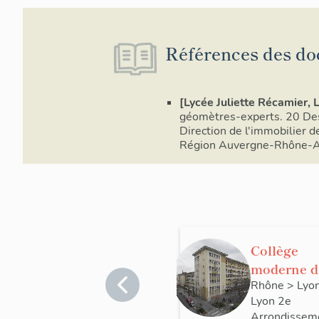
Références des do
[Lycée Juliette Récamier, 
géomètres-experts. 20 De
Direction de l'immobilier d
Région Auvergne-Rhône-Alp
Collège
moderne d
jeunes fille
Rhône
>
Lyo
Lyon 2e
dit collège
Arrondissem