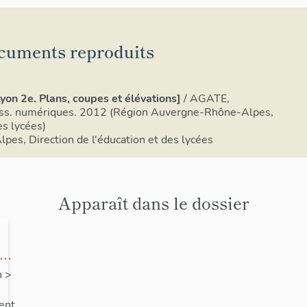
cuments reproduits
Lyon 2e. Plans, coupes et élévations]
/ AGATE,
ss. numériques. 2012 (Région Auvergne-Rhône-Alpes,
es lycées)
es, Direction de l'éducation et des lycées
Apparaît dans le dossier
e
s,
n
>
ent