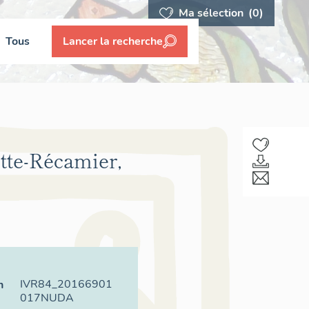
Ma sélection
(0)
Tous
Lancer la recherche
ette-Récamier,
IVR84_20166901
n
017NUDA