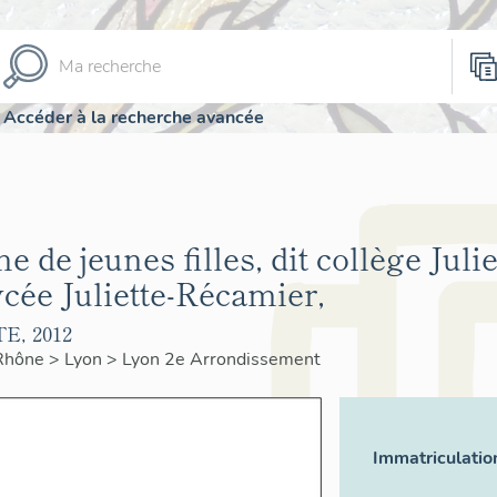
Accéder à la recherche avancée
 de jeunes filles, dit collège Juli
cée Juliette-Récamier,
E, 2012
Rhône
>
Lyon
>
Lyon 2e Arrondissement
Immatriculatio