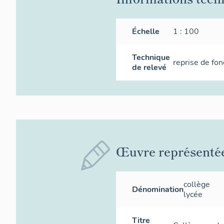
Échelle
1 : 100
Technique
reprise de fon
de relevé
Œuvre représenté
collège
Dénomination
lycée
Titre