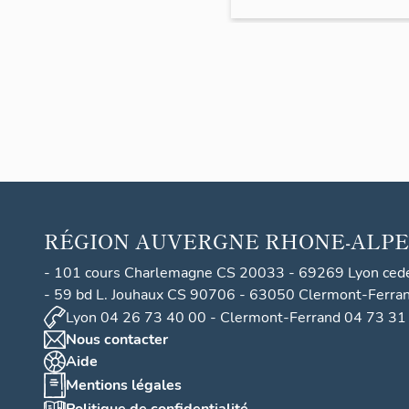
Juliette-
Récamier,
actuellem
lycée
Juliette-
Récamier
RÉGION
AUVERGNE RHONE-ALPE
- 101 cours Charlemagne CS 20033 - 69269 Lyon ced
- 59 bd L. Jouhaux CS 90706 - 63050 Clermont-Ferra
Lyon 04 26 73 40 00 - Clermont-Ferrand 04 73 31
Nous contacter
Aide
Mentions légales