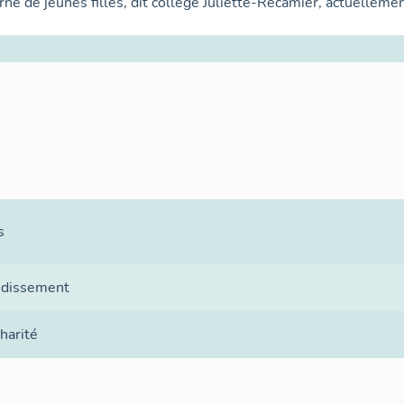
e de jeunes filles, dit collège Juliette-Récamier, actuelleme
s
ndissement
harité