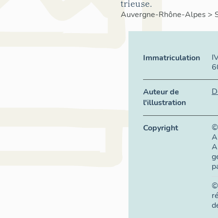
trieuse.
Auvergne-Rhône-Alpes
>
I
Immatriculation
6
D
Auteur de
l'illustration
©
Copyright
A
A
g
p
©
r
d