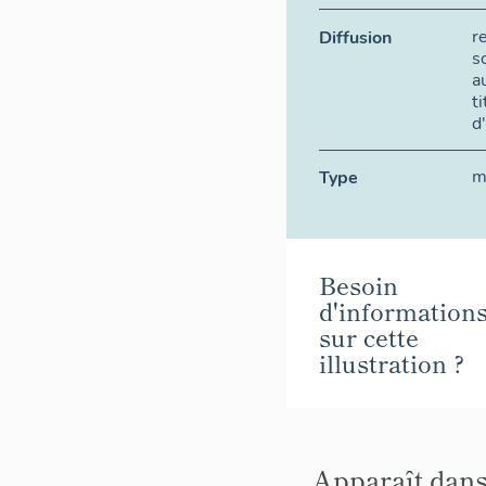
r
Diffusion
s
a
t
d
m
Type
Besoin
d'information
sur cette
illustration ?
Apparaît dans