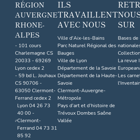
ILS
RET
RÉGION
Collom
TRAVAILLENT
NOUS
b,
AUVERGNE
actuell
AVEC NOUS
SUR
RHONE-
ement
ALPES
logeme
Ville d'Aix-les-Bains
Bases de
nt
- 101 cours
Parc Naturel Régional des
nationale
Charlemagne CS
Bauges
Collectio
20033 - 69269
Ville de Lyon
La revue I
Lyon cedex 2
Département de la Savoie
European
- 59 bd L. Jouhaux
Département de la Haute-
Les carne
CS 90706 -
Savoie
l'Inventai
63050 Clermont-
Clermont-Auvergne-
Ferrand cedex 2
Métropole
Lyon 04 26 73
Pays d’art et d’histoire de
40 00 -
Trévoux Dombes Saône
Clermont-
Vallée
Ferrand 04 73 31
85 92