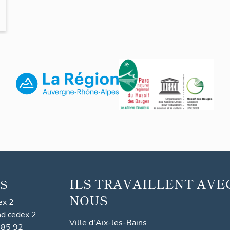
ILS TRAVAILLENT AVE
S
NOUS
ex 2
nd cedex 2
Ville d'Aix-les-Bains
 85 92