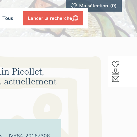
Ma sélection
(0)
Tous
Lancer la recherche
in Picollet,
, actuellement
IVR84_20167306
n