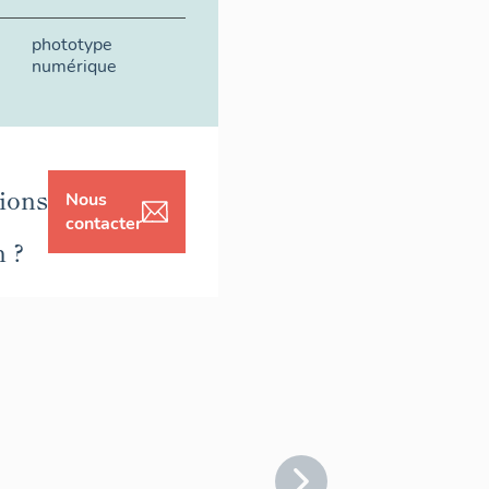
phototype
numérique
ions
Nous
contacter
n ?