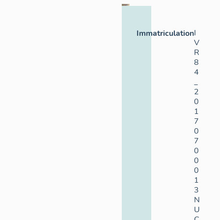
I
Immatriculation
V
R
8
4
_
2
0
1
7
0
7
0
0
0
1
3
N
U
C