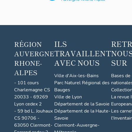
mne
ILS
RET
RÉGION
TRAVAILLENT
NOUS
AUVERGNE
AVEC NOUS
SUR
RHONE-
ALPES
Ville d'Aix-les-Bains
Bases de
- 101 cours
Parc Naturel Régional des
nationale
Charlemagne CS
Bauges
Collectio
20033 - 69269
Ville de Lyon
La revue I
Lyon cedex 2
Département de la Savoie
European
- 59 bd L. Jouhaux
Département de la Haute-
Les carne
CS 90706 -
Savoie
l'Inventai
63050 Clermont-
Clermont-Auvergne-