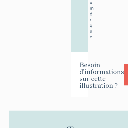
u
m
é
ri
q
u
e
Besoin
d'informations
sur cette
illustration ?