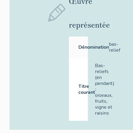
Œuvre
représentée
bas-
Dénomination
relief
Bas-
reliefs
(en
pendant)
Titre
:
courant
oiseaux,
fruits,
vigne et
raisins