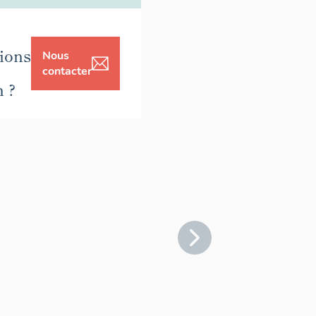
ions
Nous
contacter
n ?