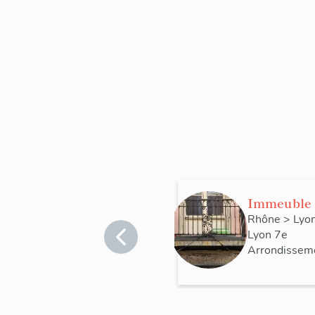
Immeuble
Rhône
>
Lyo
Lyon 7e
Arrondissem