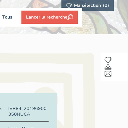
Ma sélection
(0)
Tous
Lancer la recherche
IVR84_20196900
n
350NUCA