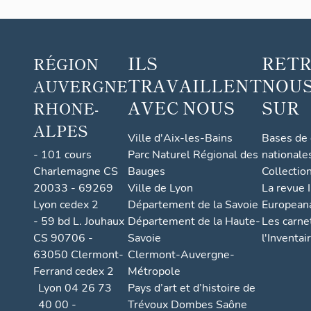
ILS
RET
RÉGION
TRAVAILLENT
NOUS
AUVERGNE
AVEC NOUS
SUR
RHONE-
ALPES
Ville d'Aix-les-Bains
Bases de
- 101 cours
Parc Naturel Régional des
nationale
Charlemagne CS
Bauges
Collectio
20033 - 69269
Ville de Lyon
La revue I
Lyon cedex 2
Département de la Savoie
European
- 59 bd L. Jouhaux
Département de la Haute-
Les carne
CS 90706 -
Savoie
l'Inventai
63050 Clermont-
Clermont-Auvergne-
Ferrand cedex 2
Métropole
Lyon 04 26 73
Pays d’art et d’histoire de
40 00 -
Trévoux Dombes Saône