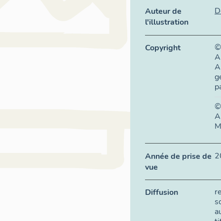
D
Auteur de
l'illustration
©
Copyright
A
A
g
p
©
A
M
2
Année de prise de
vue
r
Diffusion
s
a