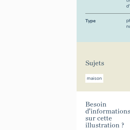
t
d
p
Type
n
Sujets
maison
Besoin
d'information
sur cette
illustration ?