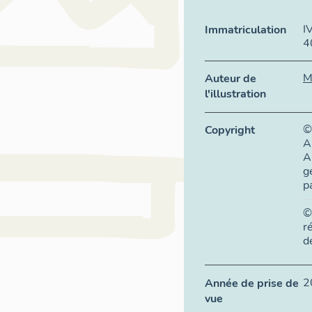
I
Immatriculation
4
M
Auteur de
l'illustration
©
Copyright
A
A
g
p
©
r
d
2
Année de prise de
vue