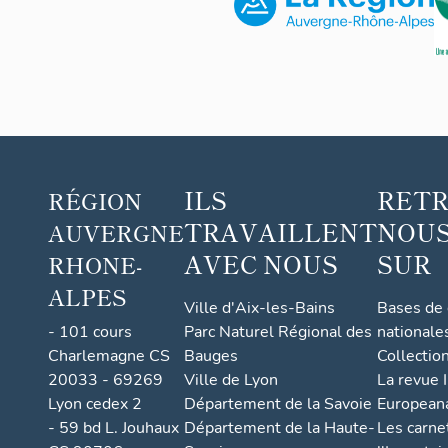
Chiés
az
ILS
RET
RÉGION
TRAVAILLENT
NOUS
AUVERGNE
AVEC NOUS
SUR
RHONE-
ALPES
Ville d'Aix-les-Bains
Bases de
- 101 cours
Parc Naturel Régional des
nationale
Charlemagne CS
Bauges
Collectio
20033 - 69269
Ville de Lyon
La revue I
Lyon cedex 2
Département de la Savoie
European
- 59 bd L. Jouhaux
Département de la Haute-
Les carne