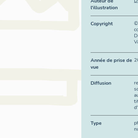
D
Auteur de
l'illustration
©
Copyright
c
D
V
2
Année de prise de
vue
r
Diffusion
s
a
t
d
p
Type
n