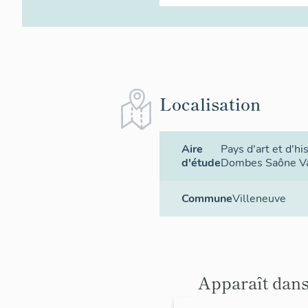
Localisation
Aire
Pays d'art et d'hi
d'étude
Dombes Saône Va
Commune
Villeneuve
Apparaît dans