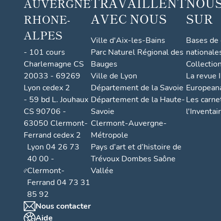
TRAVAILLENT
NOUS
AUVERGNE
AVEC NOUS
SUR
RHONE-
ALPES
Ville d'Aix-les-Bains
Bases de
- 101 cours
Parc Naturel Régional des
nationale
Charlemagne CS
Bauges
Collectio
20033 - 69269
Ville de Lyon
La revue I
Lyon cedex 2
Département de la Savoie
European
- 59 bd L. Jouhaux
Département de la Haute-
Les carne
CS 90706 -
Savoie
l'Inventai
63050 Clermont-
Clermont-Auvergne-
Ferrand cedex 2
Métropole
Lyon 04 26 73
Pays d’art et d’histoire de
40 00 -
Trévoux Dombes Saône
Clermont-
Vallée
Ferrand 04 73 31
85 92
Nous contacter
Aide