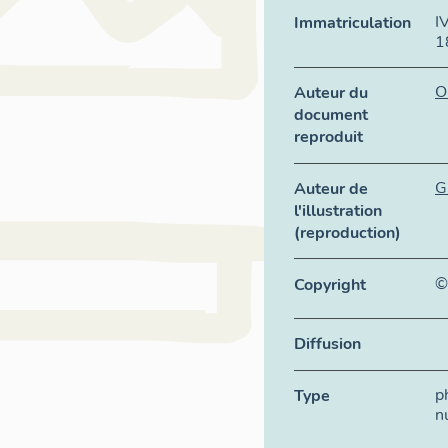
I
Immatriculation
1
O
Auteur du
document
reproduit
G
Auteur de
l'illustration
(reproduction)
©
Copyright
Diffusion
p
Type
n