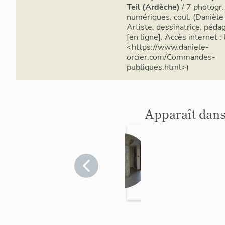
Teil (Ardèche)
/ 7 photogr.
numériques, coul. (Danièle 
Artiste, dessinatrice, péda
[en ligne]. Accès internet 
<https://www.daniele-
orcier.com/Commandes-
publiques.html>)
Apparaît dans
Revête
ment
mural
Ardèche
>
(dessi
Le Teil
n) :
compo
sition