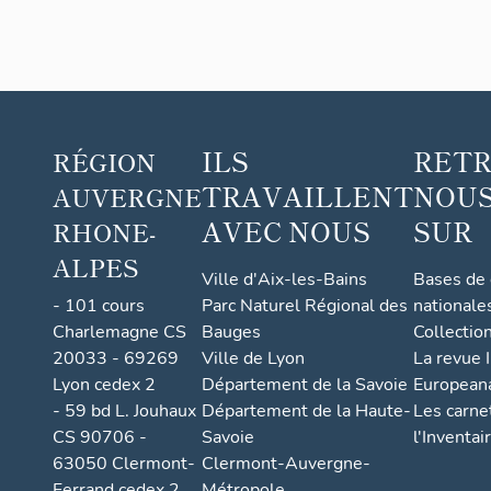
sans
titre
ILS
RET
RÉGION
TRAVAILLENT
NOUS
AUVERGNE
AVEC NOUS
SUR
RHONE-
ALPES
Ville d'Aix-les-Bains
Bases de
- 101 cours
Parc Naturel Régional des
nationale
Charlemagne CS
Bauges
Collectio
20033 - 69269
Ville de Lyon
La revue I
Lyon cedex 2
Département de la Savoie
European
- 59 bd L. Jouhaux
Département de la Haute-
Les carne
CS 90706 -
Savoie
l'Inventai
63050 Clermont-
Clermont-Auvergne-
Ferrand cedex 2
Métropole