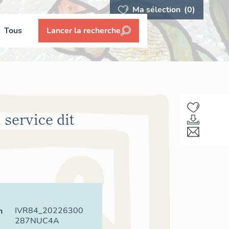
Ma sélection
(0)
Tous
Lancer la recherche
 service dit
IVR84_20226300
n
287NUC4A