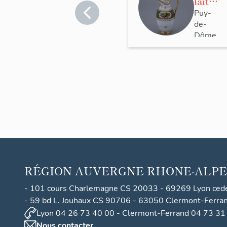
lait
dit
Puy-
de-
"pot à
Dôme
lait
>
pestu
Randan
m
3ème
grand
eur"
du
servic
e dit
"servi
RÉGION
AUVERGNE RHONE-ALPE
ce
d'appa
- 101 cours Charlemagne CS 20033 - 69269 Lyon ced
rat du
- 59 bd L. Jouhaux CS 90706 - 63050 Clermont-Ferra
châte
Lyon 04 26 73 40 00 - Clermont-Ferrand 04 73 31
au de
Nous contacter