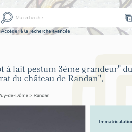
Accéder à la recherche avancée
"pot à lait pestum 3ème grandeur" du
arat du château de Randan",
Puy-de-Dôme
>
Randan
Immatriculatio