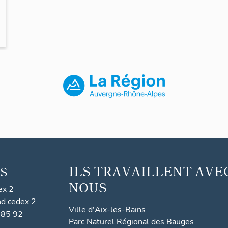
ILS TRAVAILLENT AVE
S
NOUS
ex 2
nd cedex 2
Ville d'Aix-les-Bains
 85 92
Parc Naturel Régional des Bauges