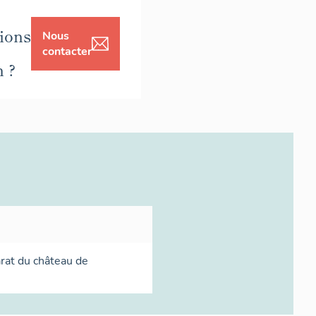
ions
Nous
contacter
n ?
arat du château de