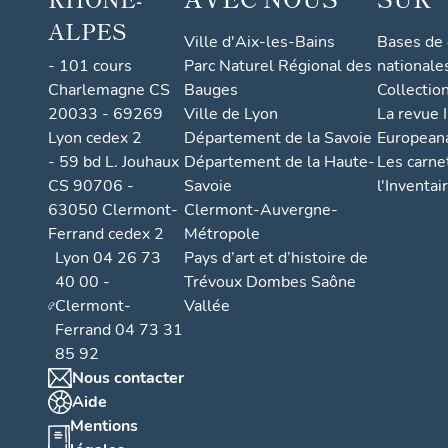
ALPES
Ville d'Aix-les-Bains
Bases de
- 101 cours
Parc Naturel Régional des
nationale
Charlemagne CS
Bauges
Collectio
20033 - 69269
Ville de Lyon
La revue I
Lyon cedex 2
Département de la Savoie
European
- 59 bd L. Jouhaux
Département de la Haute-
Les carne
CS 90706 -
Savoie
l'Inventai
63050 Clermont-
Clermont-Auvergne-
Ferrand cedex 2
Métropole
Lyon 04 26 73
Pays d’art et d’histoire de
40 00 -
Trévoux Dombes Saône
Clermont-
Vallée
Ferrand 04 73 31
85 92
Nous contacter
Aide
Mentions