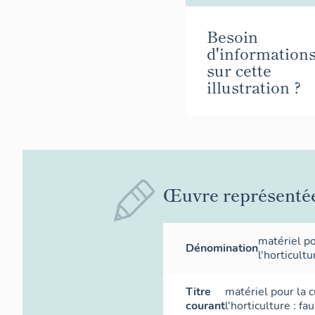
Besoin
d'information
sur cette
illustration ?
Œuvre représenté
matériel po
Dénomination
l'horticultu
Titre
matériel pour la c
courant
l'horticulture : fau