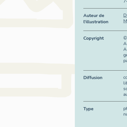
7
D
Auteur de
M
l'illustration
©
Copyright
A
A
g
p
c
Diffusion
l
s
a
p
Type
n