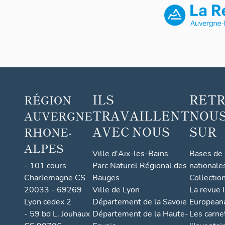
ILS
RET
RÉGION
TRAVAILLENT
NOUS
AUVERGNE
AVEC NOUS
SUR
RHONE-
ALPES
Ville d'Aix-les-Bains
Bases de
- 101 cours
Parc Naturel Régional des
nationale
Charlemagne CS
Bauges
Collectio
20033 - 69269
Ville de Lyon
La revue I
Lyon cedex 2
Département de la Savoie
European
- 59 bd L. Jouhaux
Département de la Haute-
Les carne