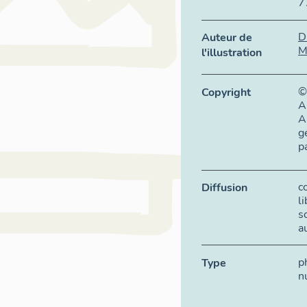
7
D
Auteur de
M
l'illustration
©
Copyright
A
A
g
p
c
Diffusion
l
s
a
p
Type
n