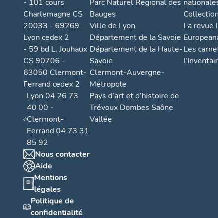
- 101 cours
Parc Naturel Régional des
nationale
Charlemagne CS
Bauges
Collectio
20033 - 69269
Ville de Lyon
La revue I
Lyon cedex 2
Département de la Savoie
European
- 59 bd L. Jouhaux
Département de la Haute-
Les carne
CS 90706 -
Savoie
l'Inventai
63050 Clermont-
Clermont-Auvergne-
Ferrand cedex 2
Métropole
Lyon 04 26 73
Pays d’art et d’histoire de
40 00 -
Trévoux Dombes Saône
Clermont-
Vallée
Ferrand 04 73 31
85 92
Nous contacter
Aide
Mentions
légales
Politique de
confidentialité