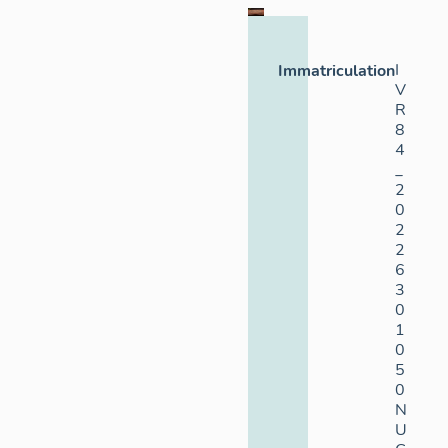
I
Immatriculation
V
R
8
4
_
2
0
2
2
6
3
0
1
0
5
0
N
U