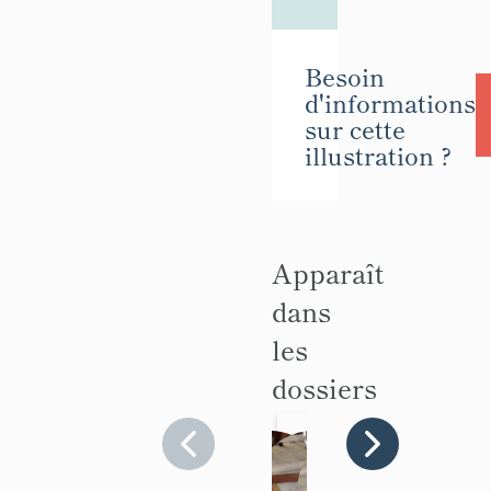
Besoin
d'informations
sur cette
illustration ?
Apparaît
dans
les
dossiers
Chais
Chais
Chais
Ch
e n°3
e n°1
e n°2
e n