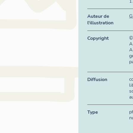
1
G
Auteur de
l'illustration
©
Copyright
A
A
g
p
c
Diffusion
l
s
a
p
Type
n