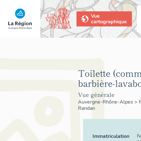
Vue
cartographique
Toilette (com
barbière-lavabo
Vue générale
Auvergne-Rhône-Alpes
>
Randan
I
Immatriculation