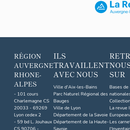
lavab
o)
ILS
RET
RÉGION
TRAVAILLENT
NOUS
AUVERGNE
AVEC NOUS
SUR
RHONE-
ALPES
Ville d'Aix-les-Bains
Bases de
- 101 cours
Parc Naturel Régional des
nationale
Charlemagne CS
Bauges
Collectio
20033 - 69269
Ville de Lyon
La revue I
Lyon cedex 2
Département de la Savoie
European
- 59 bd L. Jouhaux
Département de la Haute-
Les carne
CS 90706 -
Savoie
l'Inventai