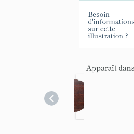
Besoin
d'information
sur cette
illustration ?
Apparaît dans
Toilet
te
(com
Puy-
de-
mode
Dôme
-
>
barbi
Randan
ère-