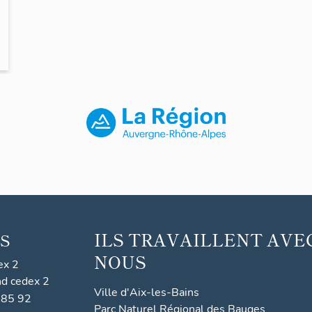
ILS TRAVAILLENT AVE
S
NOUS
ex 2
nd cedex 2
Ville d'Aix-les-Bains
 85 92
Parc Naturel Régional des Bauges