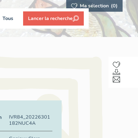
Ma sélection
(0)
Tous
Lancer la recherche
IVR84_20226301
n
182NUC4A