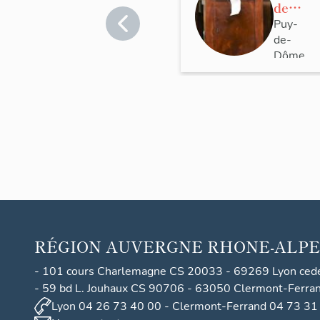
de
nuit
Puy-
de-
en
Dôme
armoi
>
re à
Randan
deux
nivea
ux n°
2
RÉGION
AUVERGNE RHONE-ALPE
- 101 cours Charlemagne CS 20033 - 69269 Lyon ced
- 59 bd L. Jouhaux CS 90706 - 63050 Clermont-Ferra
Lyon 04 26 73 40 00 - Clermont-Ferrand 04 73 31