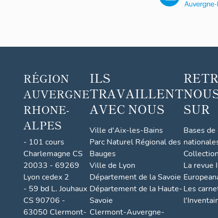
ILS
RET
RÉGION
TRAVAILLENT
NOUS
AUVERGNE
AVEC NOUS
SUR
RHONE-
ALPES
Ville d'Aix-les-Bains
Bases de
- 101 cours
Parc Naturel Régional des
nationale
Charlemagne CS
Bauges
Collectio
20033 - 69269
Ville de Lyon
La revue I
Lyon cedex 2
Département de la Savoie
European
- 59 bd L. Jouhaux
Département de la Haute-
Les carne
CS 90706 -
Savoie
l'Inventai
63050 Clermont-
Clermont-Auvergne-