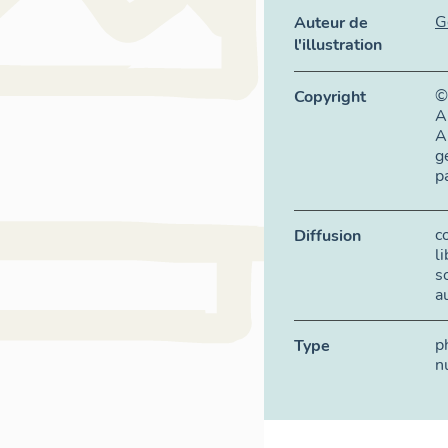
G
Auteur de
l'illustration
©
Copyright
A
A
g
p
c
Diffusion
l
s
a
p
Type
n