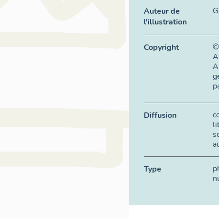
G
Auteur de
l'illustration
©
Copyright
A
A
g
p
c
Diffusion
l
s
a
p
Type
n