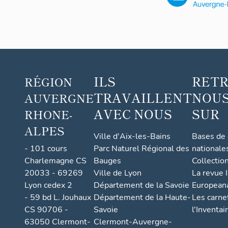
décor
atifs
(2)
ILS
RET
RÉGION
TRAVAILLENT
NOUS
AUVERGNE
AVEC NOUS
SUR
RHONE-
ALPES
Ville d'Aix-les-Bains
Bases de
- 101 cours
Parc Naturel Régional des
nationale
Charlemagne CS
Bauges
Collectio
20033 - 69269
Ville de Lyon
La revue I
Lyon cedex 2
Département de la Savoie
European
- 59 bd L. Jouhaux
Département de la Haute-
Les carne
CS 90706 -
Savoie
l'Inventai
63050 Clermont-
Clermont-Auvergne-