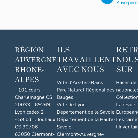
ILS
RET
RÉGION
TRAVAILLENT
NOUS
AUVERGNE
AVEC NOUS
SUR
RHONE-
ALPES
Ville d'Aix-les-Bains
Bases de
- 101 cours
Parc Naturel Régional des
nationale
Charlemagne CS
Bauges
Collectio
20033 - 69269
Ville de Lyon
La revue I
Lyon cedex 2
Département de la Savoie
European
- 59 bd L. Jouhaux
Département de la Haute-
Les carne
CS 90706 -
Savoie
l'Inventai
63050 Clermont-
Clermont-Auvergne-