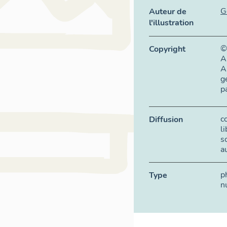
G
Auteur de
l'illustration
©
Copyright
A
A
g
p
c
Diffusion
l
s
a
p
Type
n