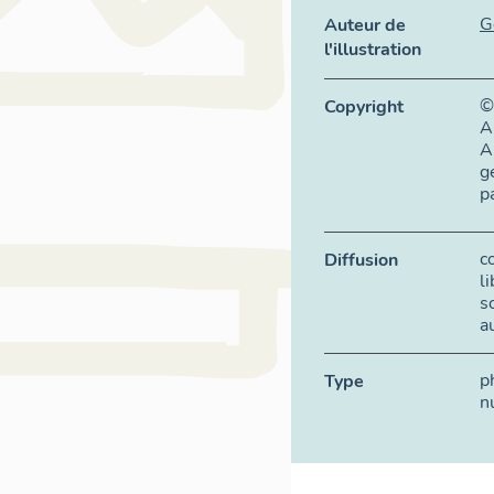
G
Auteur de
l'illustration
©
Copyright
A
A
g
p
c
Diffusion
l
s
a
p
Type
n