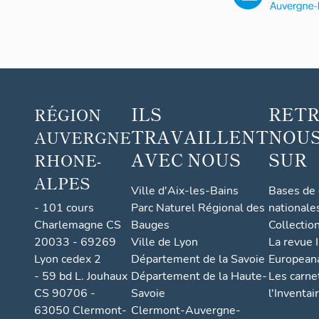
ILS
RET
RÉGION
TRAVAILLENT
NOUS
AUVERGNE
AVEC NOUS
SUR
RHONE-
ALPES
Ville d'Aix-les-Bains
Bases de
- 101 cours
Parc Naturel Régional des
nationale
Charlemagne CS
Bauges
Collectio
20033 - 69269
Ville de Lyon
La revue I
Lyon cedex 2
Département de la Savoie
European
- 59 bd L. Jouhaux
Département de la Haute-
Les carne
CS 90706 -
Savoie
l'Inventai
63050 Clermont-
Clermont-Auvergne-