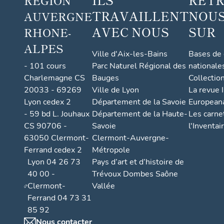
RÉGION
TRAVAILLENT
NOUS
AUVERGNE
AVEC NOUS
SUR
RHONE-
ALPES
Ville d'Aix-les-Bains
Bases de
- 101 cours
Parc Naturel Régional des
nationale
Charlemagne CS
Bauges
Collectio
20033 - 69269
Ville de Lyon
La revue I
Lyon cedex 2
Département de la Savoie
European
- 59 bd L. Jouhaux
Département de la Haute-
Les carne
CS 90706 -
Savoie
l'Inventai
63050 Clermont-
Clermont-Auvergne-
Ferrand cedex 2
Métropole
Lyon 04 26 73
Pays d’art et d’histoire de
40 00 -
Trévoux Dombes Saône
Clermont-
Vallée
Ferrand 04 73 31
85 92
Nous contacter