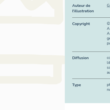
G
Auteur de
l'illustration
©
Copyright
A
A
g
p
c
Diffusion
l
s
a
p
Type
n