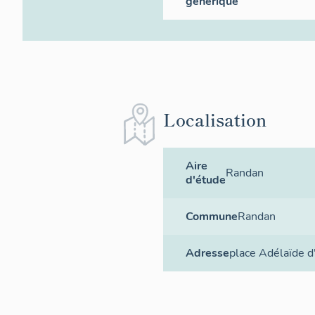
générique
Localisation
Aire
Randan
d'étude
Commune
Randan
Adresse
place Adélaïde d