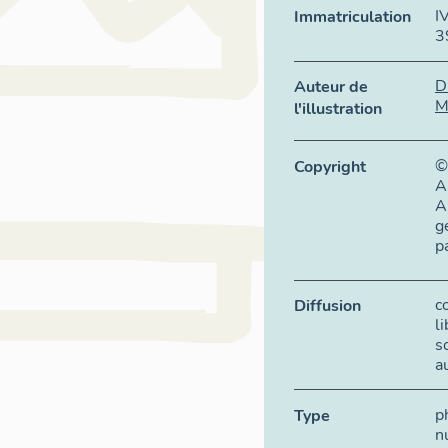
I
Immatriculation
3
D
Auteur de
M
l'illustration
©
Copyright
A
A
g
p
c
Diffusion
l
s
a
p
Type
n