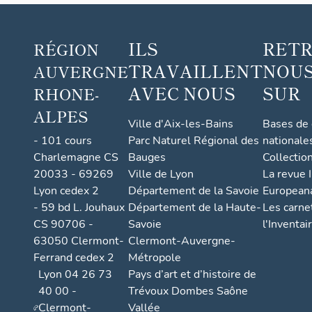
mble
mble
mble
mb
de 21
de 21
de 21
de
ILS
RET
RÉGION
suppo
suppo
suppo
su
TRAVAILLENT
NOUS
AUVERGNE
rts
rts
rts
rts
d'appl
d'appl
d'appl
d'a
AVEC NOUS
SUR
RHONE-
ique
ique
ique
iq
ALPES
Ville d'Aix-les-Bains
Bases de
- 101 cours
Parc Naturel Régional des
nationale
Charlemagne CS
Bauges
Collectio
20033 - 69269
Ville de Lyon
La revue I
Lyon cedex 2
Département de la Savoie
European
- 59 bd L. Jouhaux
Département de la Haute-
Les carne
CS 90706 -
Savoie
l'Inventai
63050 Clermont-
Clermont-Auvergne-
Ferrand cedex 2
Métropole
Lyon 04 26 73
Pays d’art et d’histoire de
40 00 -
Trévoux Dombes Saône
Clermont-
Vallée