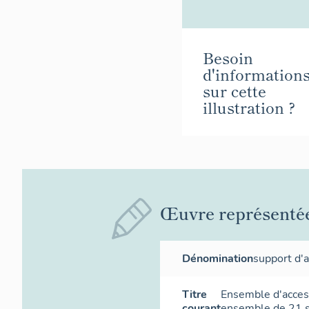
Besoin
d'information
sur cette
illustration ?
Œuvre représenté
Dénomination
support d'
Titre
Ensemble d'access
courant
ensemble de 21 s