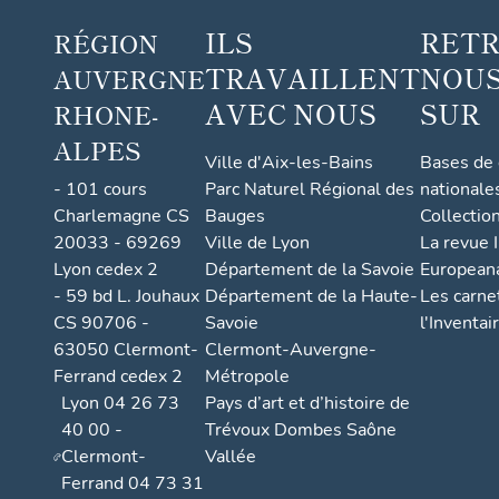
ILS
RET
RÉGION
TRAVAILLENT
NOUS
AUVERGNE
AVEC NOUS
SUR
RHONE-
ALPES
Ville d'Aix-les-Bains
Bases de
- 101 cours
Parc Naturel Régional des
nationale
Charlemagne CS
Bauges
Collectio
20033 - 69269
Ville de Lyon
La revue I
Lyon cedex 2
Département de la Savoie
European
- 59 bd L. Jouhaux
Département de la Haute-
Les carne
CS 90706 -
Savoie
l'Inventai
63050 Clermont-
Clermont-Auvergne-
Ferrand cedex 2
Métropole
Lyon 04 26 73
Pays d’art et d’histoire de
40 00 -
Trévoux Dombes Saône
Clermont-
Vallée
Ferrand 04 73 31