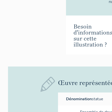
n
Besoin
d'information
sur cette
illustration ?
Œuvre représenté
Dénomination
statue
Ensemble de deux 