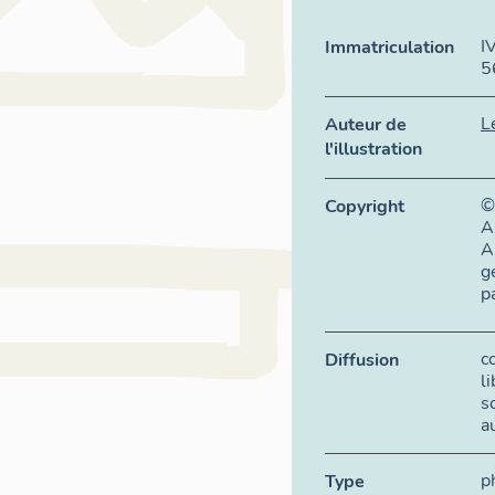
I
Immatriculation
5
L
Auteur de
l'illustration
©
Copyright
A
A
g
p
c
Diffusion
l
s
a
p
Type