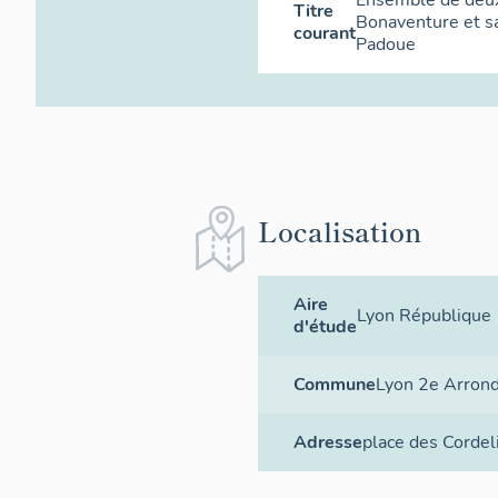
Titre
Bonaventure et s
courant
Padoue
Localisation
Aire
Lyon République
d'étude
Commune
Lyon 2e Arron
Adresse
place des Cordel