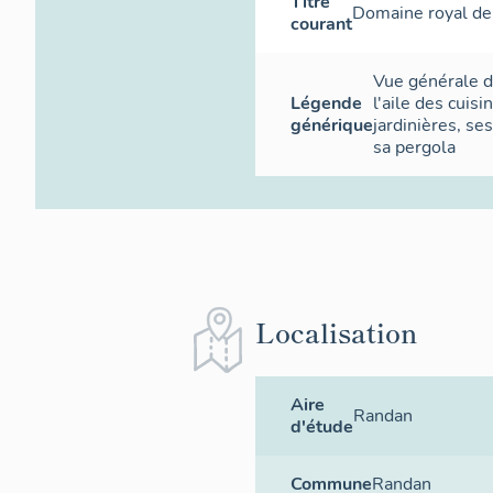
Titre
Domaine royal d
courant
Vue générale d
Légende
l'aile des cuisi
générique
jardinières, se
sa pergola
Localisation
Aire
Randan
d'étude
Commune
Randan