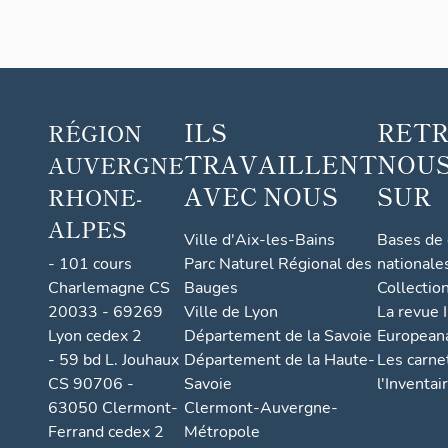
ILS
RET
RÉGION
TRAVAILLENT
NOUS
AUVERGNE
AVEC NOUS
SUR
RHONE-
ALPES
Ville d'Aix-les-Bains
Bases de
- 101 cours
Parc Naturel Régional des
nationale
Charlemagne CS
Bauges
Collectio
20033 - 69269
Ville de Lyon
La revue I
Lyon cedex 2
Département de la Savoie
European
- 59 bd L. Jouhaux
Département de la Haute-
Les carne
CS 90706 -
Savoie
l'Inventai
63050 Clermont-
Clermont-Auvergne-
Ferrand cedex 2
Métropole