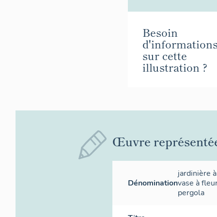
Besoin
d'information
sur cette
illustration ?
Œuvre représenté
jardinière à
Dénomination
vase à fleu
pergola