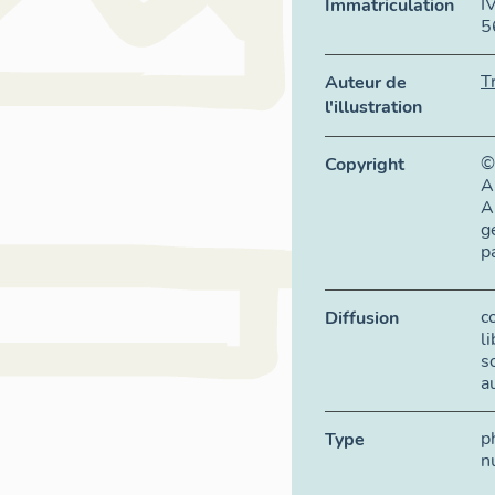
I
Immatriculation
5
T
Auteur de
l'illustration
©
Copyright
A
A
g
p
c
Diffusion
l
s
a
p
Type
n