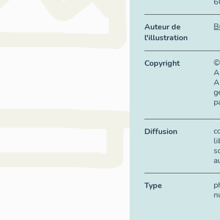
6
B
Auteur de
l'illustration
©
Copyright
A
A
g
p
c
Diffusion
l
s
a
p
Type
n