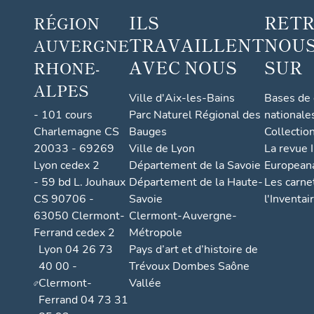
ILS
RET
RÉGION
TRAVAILLENT
NOUS
AUVERGNE
AVEC NOUS
SUR
RHONE-
ALPES
Ville d'Aix-les-Bains
Bases de
- 101 cours
Parc Naturel Régional des
nationale
Charlemagne CS
Bauges
Collectio
20033 - 69269
Ville de Lyon
La revue I
Lyon cedex 2
Département de la Savoie
European
- 59 bd L. Jouhaux
Département de la Haute-
Les carne
CS 90706 -
Savoie
l'Inventai
63050 Clermont-
Clermont-Auvergne-
Ferrand cedex 2
Métropole
Lyon 04 26 73
Pays d’art et d’histoire de
40 00 -
Trévoux Dombes Saône
Clermont-
Vallée
Ferrand 04 73 31