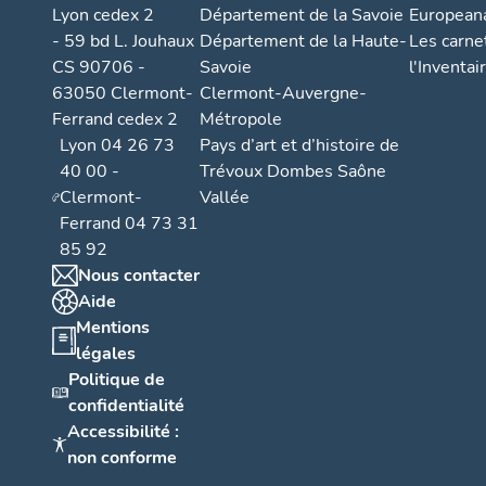
Lyon cedex 2
Département de la Savoie
European
- 59 bd L. Jouhaux
Département de la Haute-
Les carne
CS 90706 -
Savoie
l'Inventai
63050 Clermont-
Clermont-Auvergne-
Ferrand cedex 2
Métropole
Lyon 04 26 73
Pays d’art et d’histoire de
40 00 -
Trévoux Dombes Saône
Clermont-
Vallée
Ferrand 04 73 31
85 92
Nous contacter
Aide
Mentions
légales
Politique de
confidentialité
Accessibilité :
non conforme