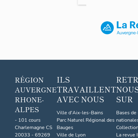
industrielle
puis
peinture
Vachon
ILS
RET
RÉGION
TRAVAILLENT
NOUS
AUVERGNE
AVEC NOUS
SUR
RHONE-
ALPES
Ville d'Aix-les-Bains
Bases de
- 101 cours
Parc Naturel Régional des
nationale
Charlemagne CS
Bauges
Collectio
20033 - 69269
Ville de Lyon
La revue I