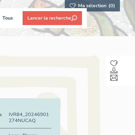
Ma sélection
(0)
Tous
Lancer la recherche
IVR84_20246901
n
274NUCAQ