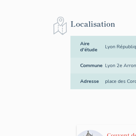
Localisation
Aire
Lyon Républi
d'étude
Commune
Lyon 2e Arro
Adresse
place des Cor
Couvent d