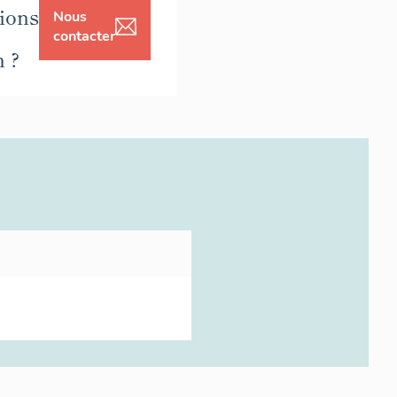
ions
Nous
contacter
n ?