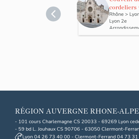
cordeliers
Saint-
Rhône
>
Lyo
Lyon 2e
Bonaventu
Arrondissem
RÉGION
AUVERGNE RHONE-ALPE
- 101 cours Charlemagne CS 20033 - 69269 Lyon ced
- 59 bd L. Jouhaux CS 90706 - 63050 Clermont-Ferra
Lyon 04 26 73 40 00 - Clermont-Ferrand 04 73 31